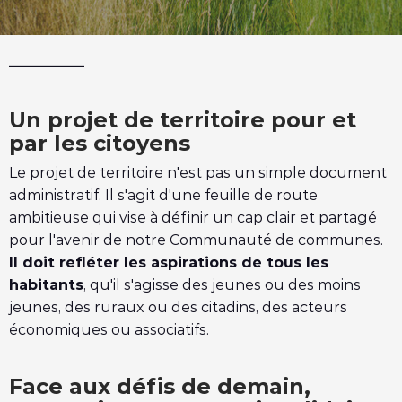
r
______
l
a
Un projet de territoire pour et
p
par les citoyens
l
Le projet de territoire n'est pas un simple document
a
administratif. Il s'agit d'une feuille de route
t
ambitieuse qui vise à définir un cap clair et partagé
pour l'avenir de notre Communauté de communes.
e
Il doit refléter les aspirations de tous les
f
habitants
, qu'il s'agisse des jeunes ou des moins
jeunes, des ruraux ou des citadins, des acteurs
o
économiques ou associatifs.
r
m
Face aux défis de demain,