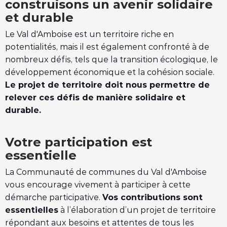
construisons un avenir solidaire
e
et durable
d
Le Val d'Amboise est un territoire riche en
u
potentialités, mais il est également confronté à de
P
nombreux défis, tels que la transition écologique, le
développement économique et la cohésion sociale.
r
Le projet de territoire doit nous permettre de
o
relever ces défis de manière solidaire et
durable.
j
e
Votre participation est
t
essentielle
d
La Communauté de communes du Val d'Amboise
vous encourage vivement à participer à cette
e
démarche participative.
Vos contributions sont
T
essentielles
à l’élaboration d’un projet de territoire
e
répondant aux besoins et attentes de tous les