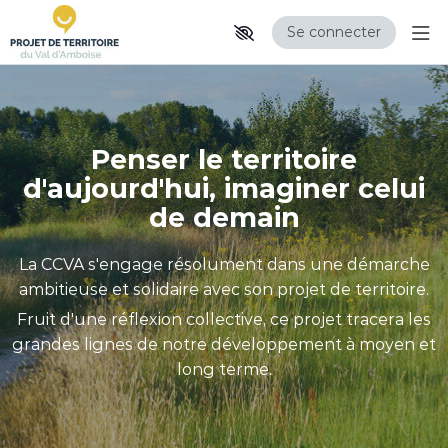
Se connecter
Aff
B
Aller au contenu principal
Paramètres d'accessibilité
i
e
Penser le territoire
n
d'aujourd'hui, imaginer celui
de demain
v
e
La CCVA s'engage résolument dans une démarche
n
ambitieuse et solidaire avec son projet de territoire.
Fruit d'une réflexion collective, ce projet tracera les
u
grandes lignes de notre développement à moyen et
e
long terme.
s
u