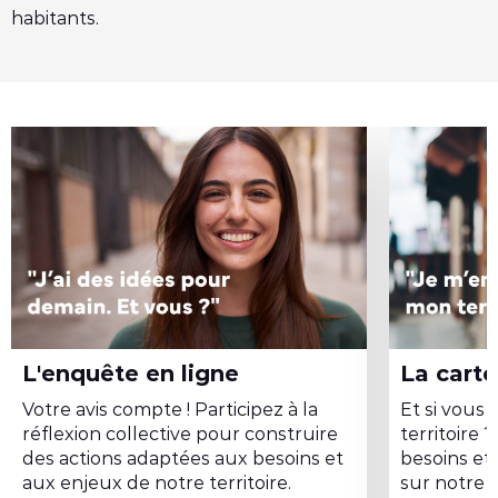
habitants.
r
r
i
t
o
i
r
e
!
L'enquête en ligne
La cart
Votre avis compte ! Participez à la
Et si vous 
réflexion collective pour construire
territoire 
des actions adaptées aux besoins et
besoins et
aux enjeux de notre territoire.
sur notre c